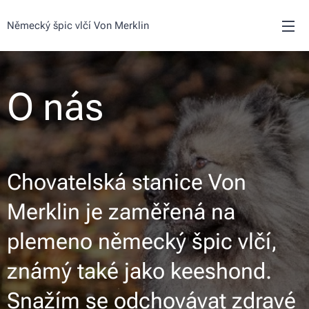
Německý špic vlčí Von Merklin
O nás
Chovatelská stanice Von
Merklin je zaměřená na
plemeno německý špic vlčí,
známý také jako keeshond.
Snažím se odchovávat zdravé