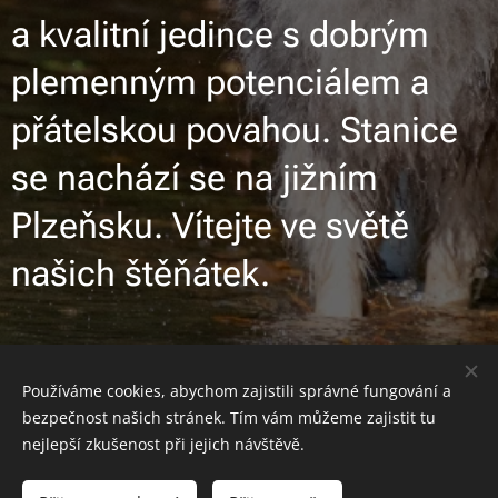
a kvalitní jedince s dobrým
plemenným potenciálem a
přátelskou povahou. Stanice
se nachází se na jižním
Plzeňsku. Vítejte ve světě
našich štěňátek.
Používáme cookies, abychom zajistili správné fungování a
Obrázky poskytl
Pexels
bezpečnost našich stránek. Tím vám můžeme zajistit tu
Cookies
nejlepší zkušenost při jejich návštěvě.
Jazyky